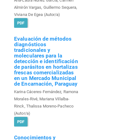
Ana-Laura Núñez García, Carmen
Almirón Vargas, Guillermo Sequera,
Viviana De Egea (Autor/a)
PDF
Evaluación de métodos
diagnósticos
tradicionales y
moleculares para la
detección e identificación
de parásitos en hortalizas
frescas comercializadas
en un Mercado Municipal
de Encarnación, Paraguay
Karina Cáceres-Fernández, Ramona
Morales-Rivé, Mariana Villalba-
Rinck, Thalissa Moreno-Pacheco
(Autor/a)
PDF
Conocimientos y